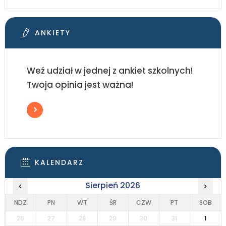
ANKIETY
Weź udział w jednej z ankiet szkolnych!
Twoja opinia jest ważna!
KALENDARZ
Sierpień 2026
‹
›
NDZ
PN
WT
ŚR
CZW
PT
SOB
26
27
28
29
30
31
1