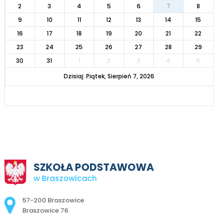
2
3
4
5
6
7
8
9
10
11
12
13
14
15
16
17
18
19
20
21
22
23
24
25
26
27
28
29
30
31
1
2
3
4
5
Dzisiaj: Piątek, Sierpień 7, 2026
SZKOŁA PODSTAWOWA
w Braszowicach
Adres pocztowy:
57-200 Braszowice
Braszowice 76