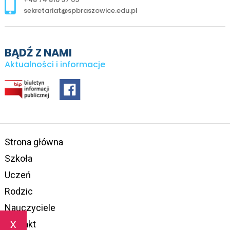
sekretariat@spbraszowice.edu.pl
BĄDŹ Z NAMI
Aktualności i informacje
Strona główna
Szkoła
Uczeń
Rodzic
Nauczyciele
x
Kontakt