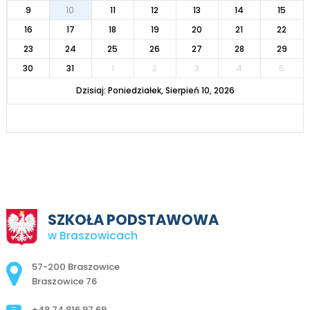
9
10
11
12
13
14
15
16
17
18
19
20
21
22
23
24
25
26
27
28
29
30
31
1
2
3
4
5
Dzisiaj: Poniedziałek, Sierpień 10, 2026
SZKOŁA PODSTAWOWA
w Braszowicach
Adres pocztowy:
57-200 Braszowice
Braszowice 76
+48 74 816 97 69