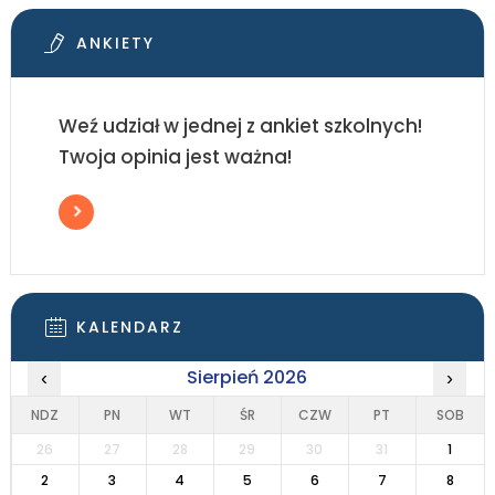
ANKIETY
Weź udział w jednej z ankiet szkolnych!
Twoja opinia jest ważna!
KALENDARZ
Sierpień 2026
‹
›
NDZ
PN
WT
ŚR
CZW
PT
SOB
26
27
28
29
30
31
1
2
3
4
5
6
7
8