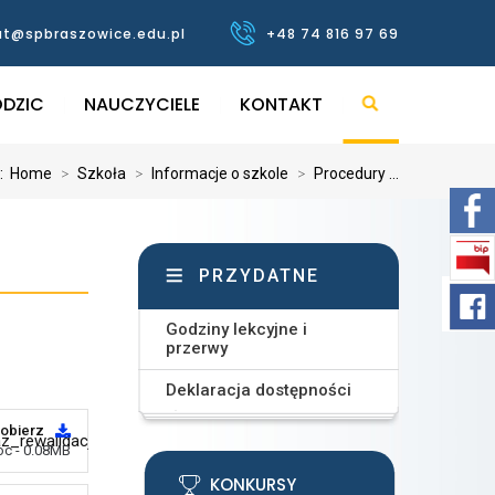
at@spbraszowice.edu.pl
+48 74 816 97 69
DZIC
NAUCZYCIELE
KONTAKT
j:
Home
>
Szkoła
>
Informacje o szkole
>
Procedury ...
PRZYDATNE
Godziny lekcyjne i
przerwy
Deklaracja dostępności
obierz
_rewalidacji_indywidualne
oc - 0.08MB
KONKURSY