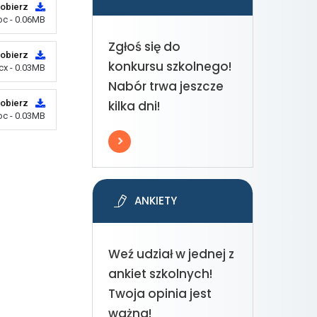
obierz
oc - 0.06MB
Zgłoś się do
obierz
konkursu szkolnego!
cx - 0.03MB
Nabór trwa jeszcze
obierz
kilka dni!
oc - 0.03MB
ANKIETY
Weź udział w jednej z
ankiet szkolnych!
Twoja opinia jest
ważna!