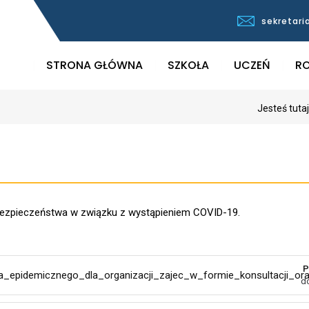
sekretari
STRONA GŁÓWNA
SZKOŁA
UCZEŃ
RO
Jesteś tuta
 bezpieczeństwa w związku z wystąpieniem COVID-19.
P
epidemicznego_dla_organizacji_zajec_w_formie_konsultacji_oraz
d