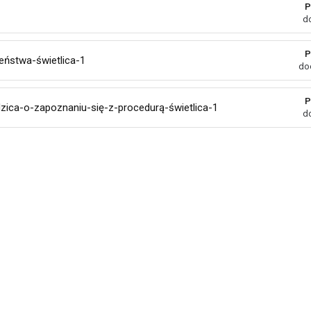
P
d
P
ństwa-świetlica-1
do
P
zica-o-zapoznaniu-się-z-procedurą-świetlica-1
d