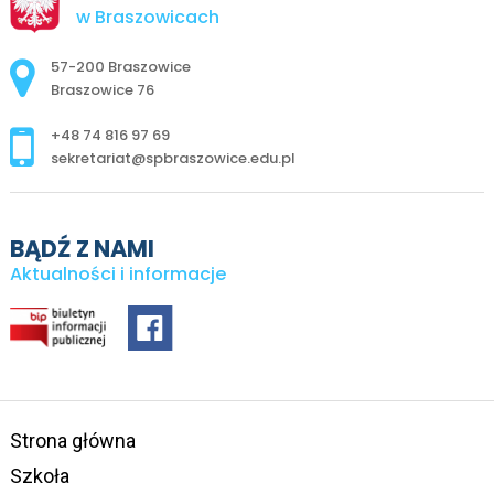
w Braszowicach
Adres pocztowy:
57-200 Braszowice
Braszowice 76
+48 74 816 97 69
sekretariat@spbraszowice.edu.pl
BĄDŹ Z NAMI
Aktualności i informacje
Strona główna
Szkoła