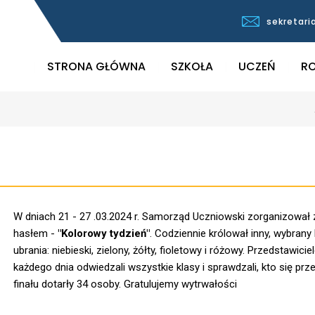
sekretari
STRONA GŁÓWNA
SZKOŁA
UCZEŃ
RO
W dniach 21 - 27 .03.2024 r. Samorząd Uczniowski zorganizował
hasłem -
"Kolorowy tydzień"
. Codziennie królował inny, wybrany 
ubrania: niebieski, zielony, żółty, fioletowy i różowy. Przedstawicie
każdego dnia odwiedzali wszystkie klasy i sprawdzali, kto się prze
finału dotarły 34 osoby. Gratulujemy wytrwałości