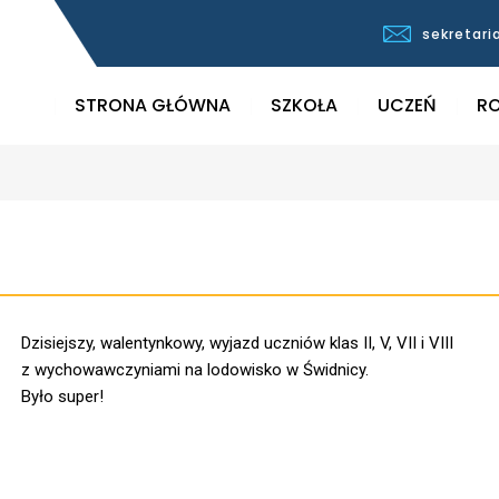
sekretari
STRONA GŁÓWNA
SZKOŁA
UCZEŃ
RO
Dzisiejszy, walentynkowy, wyjazd uczniów klas II, V, VII i VIII
z wychowawczyniami na lodowisko w Świdnicy.
Było super!