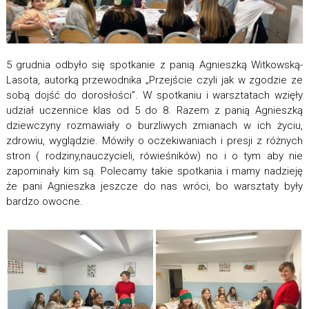
5 grudnia odbyło się spotkanie z panią Agnieszką Witkowską-
Lasota, autorką przewodnika „Przejście czyli jak w zgodzie ze
sobą dojść do dorosłości”. W spotkaniu i warsztatach wzięły
udział uczennice klas od 5 do 8. Razem z panią Agnieszką
dziewczyny rozmawiały o burzliwych zmianach w ich życiu,
zdrowiu, wyglądzie. Mówiły o oczekiwaniach i presji z różnych
stron ( rodziny,nauczycieli, rówieśników) no i o tym aby nie
zapominały kim są. Polecamy takie spotkania i mamy nadzieję
że pani Agnieszka jeszcze do nas wróci, bo warsztaty były
bardzo owocne.