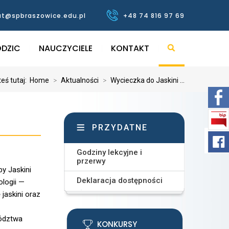
at@spbraszowice.edu.pl
+48 74 816 97 69
DZIC
NAUCZYCIELE
KONTAKT
eś tutaj:
Home
>
Aktualności
>
Wycieczka do Jaskini ...
PRZYDATNE
Godziny lekcyjne i
przerwy
y Jaskini
Deklaracja dostępności
ologii —
jaskini oraz
ództwa
KONKURSY